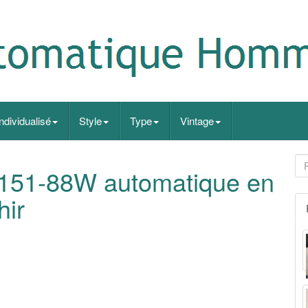
Individualisé
Style
Type
Vintage
0151-88W automatique en
hir