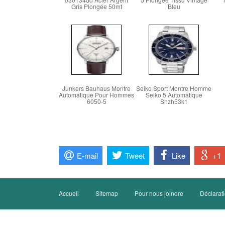
Gris Plongée 50mt
Bleu
Junkers Bauhaus Montre
Seiko Sport Montre Homme
Automatique Pour Hommes
Seiko 5 Automatique
6050-5
Snzh53k1
E-mail
Tweet
Like
+1
Accueil
Sitemap
Pour nous joindre
Déclarati