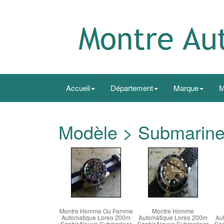
Accueil
Département
Marque
M
Modèle > Submarine
Montre Homme Ou Femme
Montre Homme
Automatique Loreo 200m
Automatique Loreo 200m
Au
Saphir Neuve Submariner
Saphir Neuve Submariner
Sap