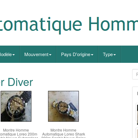
odèle
Mouvement
Pays D'origine
Type
r Diver
Montre Homme
Montre Homme
tomatique Loreo 200m
Automatique Loreo Shark
hir Neuve Submariner
200m Saphir Neuve Rolex