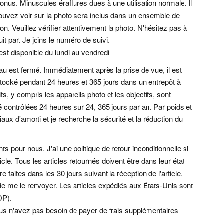
bonus. Minuscules éraflures dues à une utilisation normale. Il
pouvez voir sur la photo sera inclus dans un ensemble de
on. Veuillez vérifier attentivement la photo. N'hésitez pas à
t par. Je joins le numéro de suivi.
 est disponible du lundi au vendredi.
u est fermé. Immédiatement après la prise de vue, il est
stocké pendant 24 heures et 365 jours dans un entrepôt à
s, y compris les appareils photo et les objectifs, sont
 contrôlées 24 heures sur 24, 365 jours par an. Par poids et
iaux d'amorti et je recherche la sécurité et la réduction du
nts pour nous. J'ai une politique de retour inconditionnelle si
ticle. Tous les articles retournés doivent être dans leur état
 faites dans les 30 jours suivant la réception de l'article.
 de me le renvoyer. Les articles expédiés aux États-Unis sont
DP).
Vous n'avez pas besoin de payer de frais supplémentaires