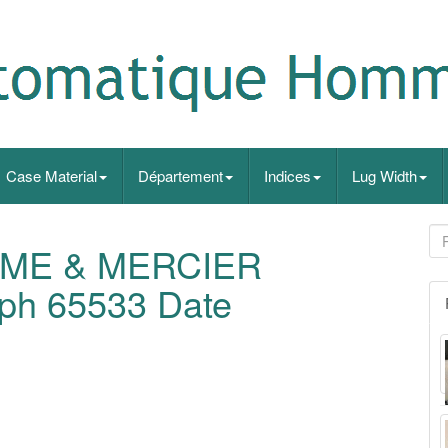
Case Material
Département
Indices
Lug Width
UME & MERCIER
ph 65533 Date