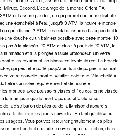
r les montres Orient, assure une mesure précise du temps.
e, Minute, Second. L'éclairage de la montre Orient RA-
est assuré par des, ce qui permet une bonne lisibilité
ec une étanchéité à l'eau jusqu'à 3 ATM, la nouvelle montre
tion quotidienne.
3 ATM : les éclaboussures d'eau pendant le
e une douche ou un bain est possible avec cette montre. 10
ais pas à la plongée. 20 ATM et plus : à partir de 20 ATM, la
a natation et à la plongée à faible profondeur.
Un verre
e contre les rayures et les blessures involontaires. Le bracelet
ckle, qui peut être porté jusqu'à un tour de poignet maximal
vec votre nouvelle montre. Veuillez noter que l'étanchéité à
 doit être contrôlée régulièrement et de manière
ur les montres avec poussoirs vissés et / ou couronne vissée,
sée à la main pour que la montre puisse être étanche.
de la distribution de piles ou de la livraison d'appareils
re attention sur les points suivants : En tant qu'utilisateur
iles usagées. Vous pouvez retourner gratuitement les piles
ortiment en tant que piles neuves, après utilisation, dans