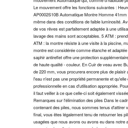
mouvement Automatique qui, comme d'habitude pou
Le mouvement offre les fonctions suivantes : Heur
AP0002S10B Automatique Montre Homme 41mm 3ATM 
même dans des conditions de faible luminosité. Av
de vos rêves est parfaitement adaptée à une utilisa
lavage des mains sont acceptables. 5 ATM : prendr
ATM : la montre résiste à une visite à la piscine, m
montre est considérée comme étanche et adaptée à l
saphir antireflet offre une protection supplémentair
de haute qualité - couleur. En Cuir de veau avec Bu
de 220 mm, vous procurera encore plus de plaisir a
l'eau n'est pas une propriété permanente et qu'elle
professionnelle en cas d'utilisation appropriée. Po
il faut veiller à ce que celle-ci soit également vis
Remarques sur l'élimination des piles Dans le cadre 
contenant des piles, nous sommes tenus d'attirer vot
final, vous êtes légalement tenu de retourner les p
usagées que nous avons ou avons eu dans notre ass