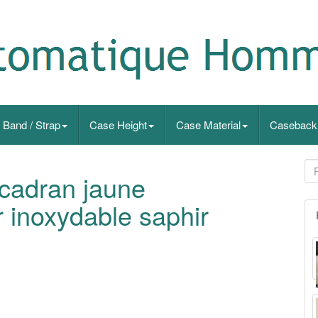
Band / Strap
Case Height
Case Material
Caseback
cadran jaune
 inoxydable saphir