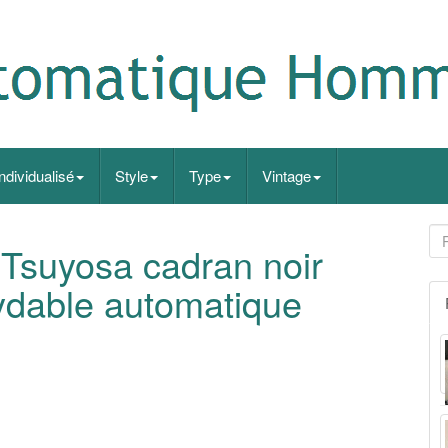
Individualisé
Style
Type
Vintage
Tsuyosa cadran noir
xydable automatique