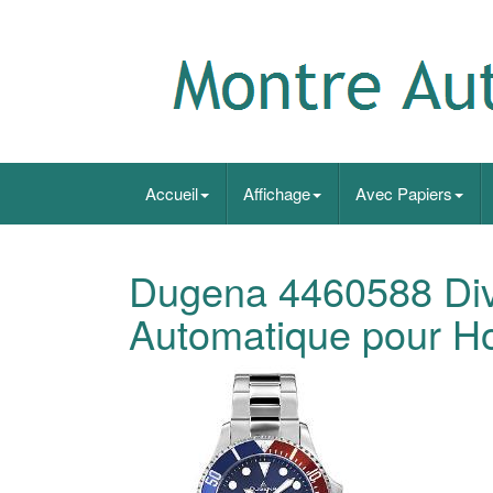
Accueil
Affichage
Avec Papiers
Dugena 4460588 Div
Automatique pour H