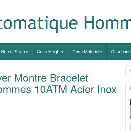
Band / Strap
Case Height
Case Material
Caseback
er Montre Bracelet
ommes 10ATM Acier Inox