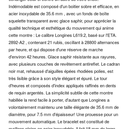
Indémodable est composé d'un boitier sobre et efficace, en
acier inoxydable de 35.6 mm , avec un fonds de boîte
squelette transparent avec glace saphir, pour apprécier la
qualité technique et esthétique du mouvement qui anime
cette montre : Le calibre Longines L619.2, basé sur l'ETA.
2892-A2 , contenant 21 rubis, oscillant à 28800 alternances
par heure, et qui dispose d'une réserve de marche
d'environ 42 heures. Glace saphir résistante aux rayures,
avec plusieurs couches de revêtement antireflet. Le cadran
noir mat, rehaussé d'aiguilles épées rhodiées polies, est
très lisible grâce à son style élégant et épuré. Le tour
d'heures et composés d'index appliqués raffinés en dents
de requin argentés.
La simplicité subtile de cette montre
habillée la rend facile à porter, d'autant que Longines a
volontairement maintenu une taille élégante de 35.6 mm de
diamètre, pour 7.5 mm d'épaisseur! Une prouesse pour un
mouvement automatique.
Le bracelet est constitué de
maillons pleins en acier inoxydable. Il fait 18 mm de large