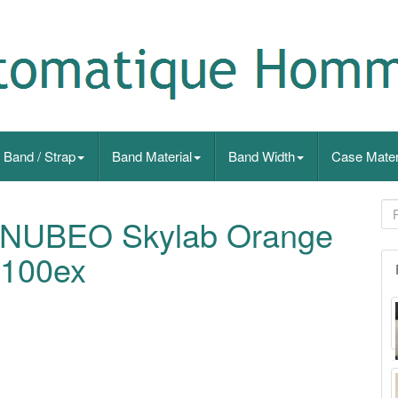
Band / Strap
Band Material
Band Width
Case Mater
e NUBEO Skylab Orange
e 100ex