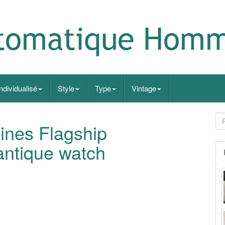
Individualisé
Style
Type
Vintage
nes Flagship
antique watch