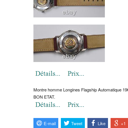
Montre homme Longines Flagship Automatique 
BON ETAT.
E-mail
Tweet
Like
+1