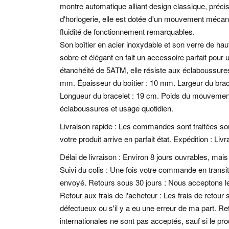
montre automatique alliant design classique, préc
d'horlogerie, elle est dotée d'un mouvement mécani
fluidité de fonctionnement remarquables.
Son boîtier en acier inoxydable et son verre de hau
sobre et élégant en fait un accessoire parfait pou
étanchéité de 5ATM, elle résiste aux éclaboussures 
mm. Épaisseur du boîtier : 10 mm. Largeur du brac
Longueur du bracelet : 19 cm. Poids du mouvement 
éclaboussures et usage quotidien.
Livraison rapide : Les commandes sont traitées sou
votre produit arrive en parfait état. Expédition : L
Délai de livraison : Environ 8 jours ouvrables, mais c
Suivi du colis : Une fois votre commande en transi
envoyé. Retours sous 30 jours : Nous acceptons les 
Retour aux frais de l'acheteur : Les frais de retour s
défectueux ou s'il y a eu une erreur de ma part. R
internationales ne sont pas acceptés, sauf si le prod