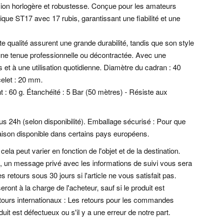
ision horlogère et robustesse. Conçue pour les amateurs
que ST17 avec 17 rubis, garantissant une fiabilité et une
te qualité assurent une grande durabilité, tandis que son style
r une tenue professionnelle ou décontractée. Avec une
et à une utilisation quotidienne. Diamètre du cadran : 40
elet : 20 mm.
: 60 g. Étanchéité : 5 Bar (50 mètres) - Résiste aux
s 24h (selon disponibilité). Emballage sécurisé : Pour que
ivraison disponible dans certains pays européens.
ela peut varier en fonction de l'objet et de la destination.
t, un message privé avec les informations de suivi vous sera
retours sous 30 jours si l'article ne vous satisfait pas.
eront à la charge de l'acheteur, sauf si le produit est
etours internationaux : Les retours pour les commandes
uit est défectueux ou s'il y a une erreur de notre part.