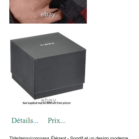
Tide/temp/compass Élégant - Sportif et un design moderne,