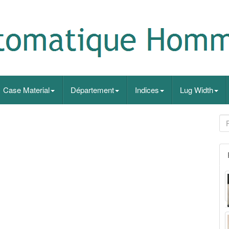
Case Material
Département
Indices
Lug Width