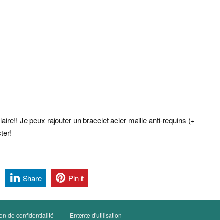
re!! Je peux rajouter un bracelet acier maille anti-requins (+
ter!
Share
Pin it
on de confidentialité
Entente d'utilisation