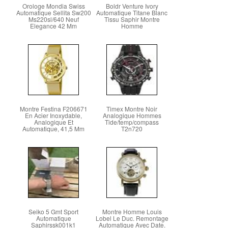
Orologe Mondia Swiss
Boldr Venture Ivory
Automatique Sellita Sw200
Automatique Titane Blanc
Ms220sl/640 Neuf
Tissu Saphir Montre
Elegance 42 Mm
Homme
Montre Festina F206671
Timex Montre Noir
En Acier Inoxydable,
Analogique Hommes
Analogique Et
Tide/temp/compass
Automatique, 41,5 Mm
T2n720
Seiko 5 Gmt Sport
Montre Homme Louis
Automatique
Lobel Le Duc. Remontage
Saphirssk001k1
Automatique Avec Date.