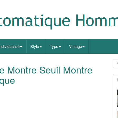
Individualisé
Style
Type
Vintage
te Montre Seuil Montre
ique