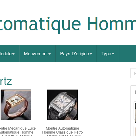
odèle
Mouvement
Pays D'origine
Type
rtz
ntre Mécanique Luxe
Montre Automatique
Automatique Homme
Homme Classique Rétro
Squelette Classique
Jaragar, Bracelet Cuir