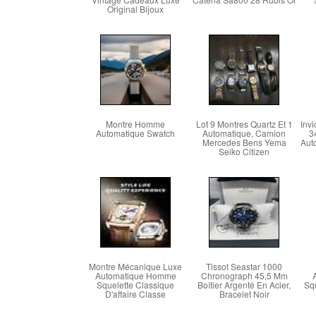
Original Bijoux
Montre Homme
Lot 9 Montres Quartz Et 1
Inv
Automatique Swatch
Automatique, Camion
3
Mercedes Bens Yema
Aut
Seiko Citizen
Montre Mécanique Luxe
Tissot Seastar 1000
Automatique Homme
Chronograph 45,5 Mm
Squelette Classique
Boîtier Argenté En Acier,
Squ
D'affaire Classe
Bracelet Noir