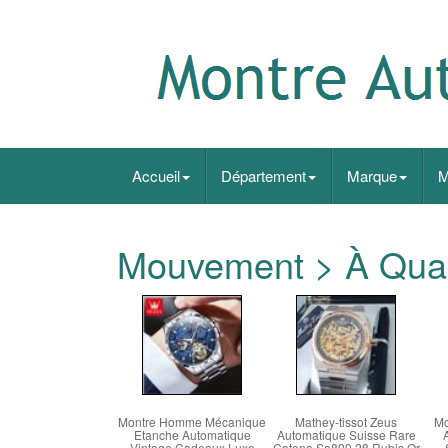
Accueil
Département
Marque
M
Mouvement > À Qua
Montre Homme Mécanique
Mathey-tissot Zeus
Mo
Etanche Automatique
Automatique Suisse Rare
Vintage Cadeaux Luxe
Catena Sa800 28 Rubis Or