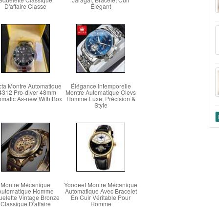
D'affaire Classe
Élégant
icta Montre Automatique
Élégance Intemporelle
4312 Pro-diver 48mm
Montre Automatique Olevs
omatic As-new With Box
Homme Luxe, Précision &
Style
Montre Mécanique
Yoodeet Montre Mécanique
Automatique Homme
Automatique Avec Bracelet
elette Vintage Bronze
En Cuir Véritable Pour
Classique D'affaire
Homme