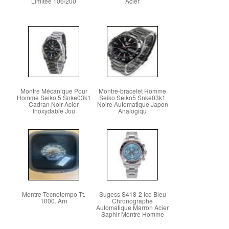
Limitée 106/200
Acier
Montre Mécanique Pour
Montre-bracelet Homme
Homme Seiko 5 Snke03k1
Seiko Seiko5 Snke03k1
Cadran Noir Acier
Noire Automatique Japon
Inoxydable Jou
Analogiqu
Montre Tecnotempo Tt.
Sugess S418-2 Ice Bleu
1000. Arn
Chronographe
Automatique Marron Acier
Saphir Montre Homme