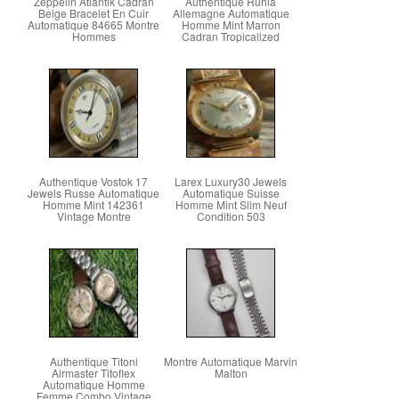
Zeppelin Atlantik Cadran
Authentique Ruhla
Beige Bracelet En Cuir
Allemagne Automatique
Automatique 84665 Montre
Homme Mint Marron
Hommes
Cadran Tropicalized
Authentique Vostok 17
Larex Luxury30 Jewels
Jewels Russe Automatique
Automatique Suisse
Homme Mint 142361
Homme Mint Slim Neuf
Vintage Montre
Condition 503
Authentique Titoni
Montre Automatique Marvin
Airmaster Titoflex
Malton
Automatique Homme
Femme Combo Vintage